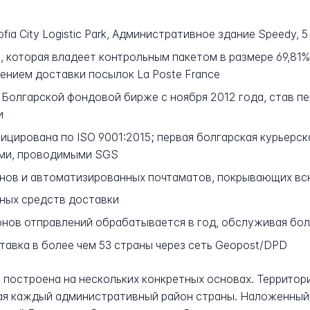
ofia City Logistic Park, Административное здание Speedy, 
 которая владеет контрольным пакетом в размере 69,81% 
нием доставки посылок La Poste France
 Болгарской фондовой бирже с ноября 2012 года, став п
и
цирована по ISO 9001:2015; первая болгарская курьерск
ами, проводимыми SGS
инов и автоматизированных почтаматов, покрывающих в
ных средств доставки
нов отправлений обрабатывается в год, обслуживая бол
авка в более чем 53 страны через сеть Geopost/DPD
 построена на нескольких конкретных основах. Территор
вая каждый административный район страны. Наложенный