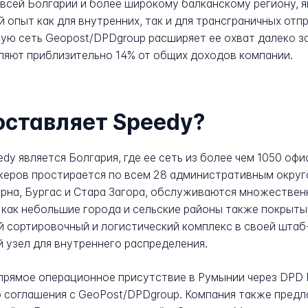
ей Болгарии и более широкому балканскому региону, яв
опыт как для внутренних, так и для трансграничных отп
ю сеть Geopost/DPDgroup расширяет ее охват далеко за
яют приблизительно 14% от общих доходов компании.
оставляет Speedy?
y является Болгария, где ее сеть из более чем 1050 офи
еров простирается по всем 28 административным округ
Варна, Бургас и Стара Загора, обслуживаются множестве
 как небольшие города и сельские районы также покрыты 
сортировочный и логистический комплекс в своей штаб-ква
 узел для внутреннего распределения.
прямое операционное присутствие в Румынии через DPD 
го соглашения с GeoPost/DPDgroup. Компания также пред