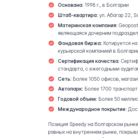
Основана:
1998 г., в Болгарии
Штаб-квартира:
ул. Абагар 22, S
Материнская компания:
Geopost,
являющаяся дочерним подразделе
Фондовая биржа:
Котируется на
курьерской компанией в Болгари
Сертификация качества:
Сертифи
стандарта, с ежегодными аудит
Сеть:
Более 1050 офисов, магаз
Автопарк:
Более 1700 транспорт
Годовой объем:
Более 50 миллио
Международное покрытие:
Дост
Позиция Speedy на болгарском рынке
равных на внутреннем рынке, покры