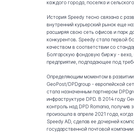
каждого города, поселка и сельского
История Speedy тесно связана с разв
внутренний курьерский рынок еще нах
расширяя свою сеть офисов и парк д
конкурентов. Speedy стала первой 
качеством в соответствии со стандар
Болгарскую фондовую биржу - веха,
предприятие, подпадающее под треб
Определяющим моментом в развитии к
GeoPost/DPDgroup - европейской се
стала назначенным партнером DPDgro
инфраструктуре DPD. В 2014 году G
контроль над DPD Romania, получив
произошла в апреле 2021 года, когд
Speedy AD, сделав ее дочерней комп
государственной почтовой компании 