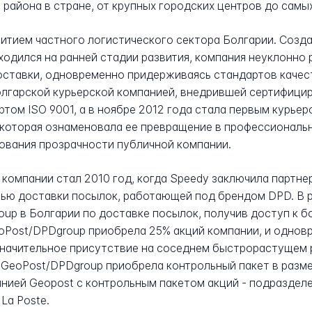
 района в стране, от крупных городских центров до самы
итием частного логистического сектора Болгарии. Создан
одился на ранней стадии развития, компания неуклонно 
оставки, одновременно придерживаясь стандартов качест
болгарской курьерской компанией, внедрившей сертифици
том ISO 9001, а в ноябре 2012 года стала первым курье
 которая ознаменовала ее превращение в профессиональ
ования прозрачности публичной компании.
омпании стал 2010 год, когда Speedy заключила партне
тью доставки посылок, работающей под брендом DPD. В 
up в Болгарии по доставке посылок, получив доступ к 
eoPost/DPDgroup приобрела 25% акций компании, и однов
 значительное присутствие на соседнем быстрорастущем 
а GeoPost/DPDgroup приобрела контрольный пакет в разме
анией Geopost с контрольным пакетом акций - подраздел
La Poste.