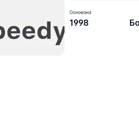
Основана
1998
Б