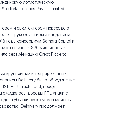
ю индийскую логистическую
trek Logistics Private Limited, а
ектором и архитектором перехода от
Под его руководством и владением
018 году консорциум Samara Capital и
риближающихся к $90 миллионов в
ила сертификацию Great Place to
а из крупнейших интегрированных
ованием Delhivery было объединение
B2B Part Truck Load, перед
м ожидалось: доходы PTL упали с
ода, а убытки резко увеличились в
оводства. Delhivery продолжает