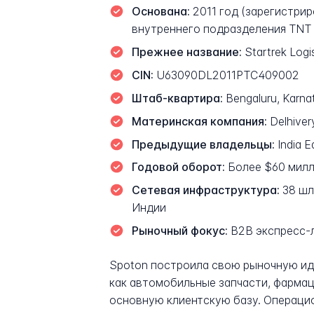
Основана:
2011 год (зарегистриро
внутреннего подразделения TNT E
Прежнее название:
Startrek Logi
CIN:
U63090DL2011PTC409002
Штаб-квартира:
Bengaluru, Karnat
Материнская компания:
Delhiver
Предыдущие владельцы:
India E
Годовой оборот:
Более $60 милл
Сетевая инфраструктура:
38 шл
Индии
Рыночный фокус:
B2B экспресс-л
Spoton построила свою рыночную ид
как автомобильные запчасти, фарма
основную клиентскую базу. Операци