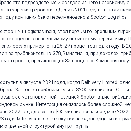
иобрела это подразделение и создала из него независиму
а зарегистрирована в Дели в 2011 году под названием Star
6 году компания была переименована в Spoton Logistics.
ектор TNT Logistics India, стал первым генеральным дир
ого концерна к независимому индийскому перевозчику. 
омпания росла примерно на 25-29 процентов год к году. В 2
oton за приблизительно $78,5 миллиона, при доходах, п
темпах роста, превышающих 32 процента. Компания получ
упил в августе 2021 года, когда Delhivery Limited, одн
брела Spoton за приблизительно $200 миллионов. Обосн
осылок с установленной позицией Spoton в дистрибуции 
ондовом рынке. Интеграция оказалась более сложной, че
але 2022 года до около $33 миллионов к середине 2022 г
3 года Mitra ушел в отставку после одиннадцати лет рук
ак отдельной структурой внутри группы.