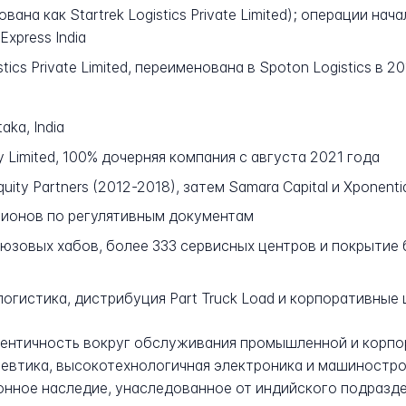
вана как Startrek Logistics Private Limited); операции на
xpress India
stics Private Limited, переименована в Spoton Logistics в 2
aka, India
y Limited, 100% дочерняя компания с августа 2021 года
quity Partners (2012-2018), затем Samara Capital и Xponent
ионов по регулятивным документам
юзовых хабов, более 333 сервисных центров и покрытие 
огистика, дистрибуция Part Truck Load и корпоративные 
ентичность вокруг обслуживания промышленной и корпор
цевтика, высокотехнологичная электроника и машиностр
онное наследие, унаследованное от индийского подразде