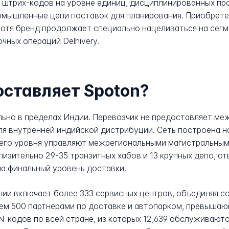
 штрих-кодов на уровне единиц, дисциплинированных пр
омышленные цепи поставок для планирования. Приобретен
отя бренд продолжает специально нацеливаться на сегм
чных операций Delhivery.
оставляет Spoton?
ельно в пределах Индии. Перевозчик не предоставляет м
ля внутренней индийской дистрибуции. Сеть построена н
хнего уровня управляют межрегиональными магистральны
изительно 29-35 транзитных хабов и 13 крупных депо, 
на финальный уровень доставки.
нии включает более 333 сервисных центров, объединяя с
ем 500 партнерами по доставке и автопарком, превышаю
N-кодов по всей стране, из которых 12,639 обслуживают