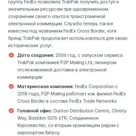
группу FedEx позволила TrakPak получить доступ к
значительным ресурсам при одновременном
сохранении своего опыта в трансграничной
электронной коммерции. Служба теперь также
известна под названием FedEx Cross Border, хотя
бренд TrakPak продолжает использоваться для своих
исторических услуг.
Дата создания:
2006 год, с запуском сервиса
TrakPak компанией P2P Mailing Ltd, пионером
отслеживаемой доставки в электронной
коммерции
Материнская компания:
FedEx Corporation с
2018 года, P2P Mailing работает как филиал FedEx
Cross Border в составе FedEx Trade Networks
Головной офис:
Dunton Distribution Centre, Christy
Way, Basildon SS15 6TR, Соединенное
Королевство, со вторым хранилищем рядом с
аэропортом Хитроу