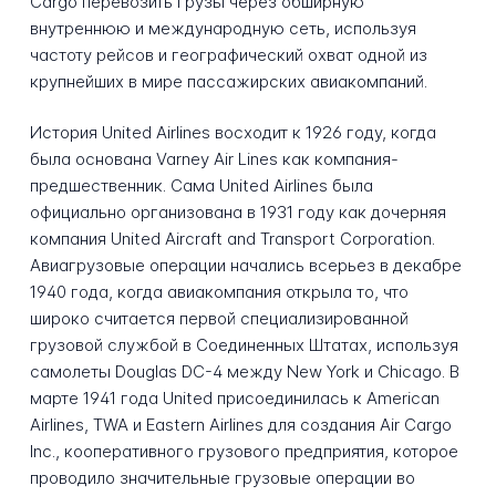
Cargo перевозить грузы через обширную
внутреннюю и международную сеть, используя
частоту рейсов и географический охват одной из
крупнейших в мире пассажирских авиакомпаний.
История United Airlines восходит к 1926 году, когда
была основана Varney Air Lines как компания-
предшественник. Сама United Airlines была
официально организована в 1931 году как дочерняя
компания United Aircraft and Transport Corporation.
Авиагрузовые операции начались всерьез в декабре
1940 года, когда авиакомпания открыла то, что
широко считается первой специализированной
грузовой службой в Соединенных Штатах, используя
самолеты Douglas DC-4 между New York и Chicago. В
марте 1941 года United присоединилась к American
Airlines, TWA и Eastern Airlines для создания Air Cargo
Inc., кооперативного грузового предприятия, которое
проводило значительные грузовые операции во